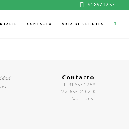
91 857 12 53
ENTALES
CONTACTO
ÁREA DE CLIENTES
Contacto
cidad
Tlf:
91 857 12 53
ies
Mvl:
658 04 02 00
info@acicla.es