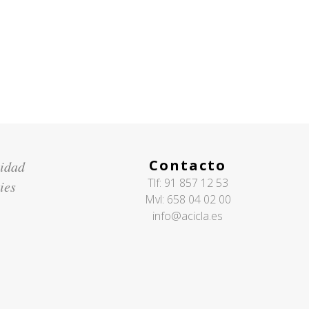
CONTACTAR
Contacto
cidad
Tlf:
91 857 12 53
ies
Mvl:
658 04 02 00
info@acicla.es