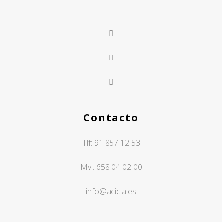
Contacto
Tlf:
91 857 12 53
Mvl:
658 04 02 00
info@acicla.es