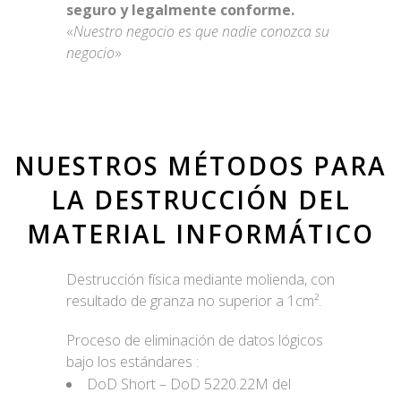
seguro y legalmente conforme.
«
Nuestro negocio es que nadie conozca su
negocio
»
NUESTROS MÉTODOS PARA
LA DESTRUCCIÓN DEL
MATERIAL INFORMÁTICO
Destrucción física mediante molienda, con
resultado de granza no superior a 1cm².
Proceso de eliminación de datos lógicos
bajo los estándares :
DoD Short – DoD 5220.22M del