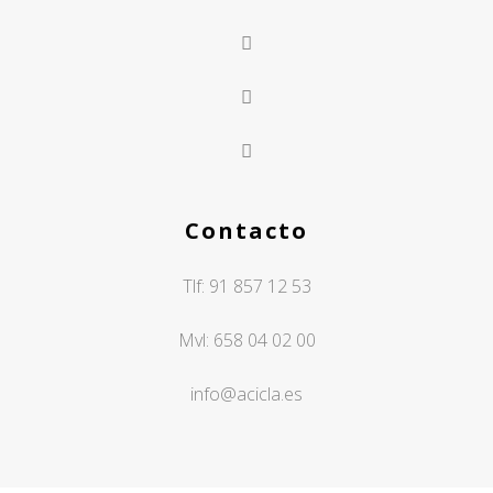
Contacto
Tlf:
91 857 12 53
Mvl:
658 04 02 00
info@acicla.es