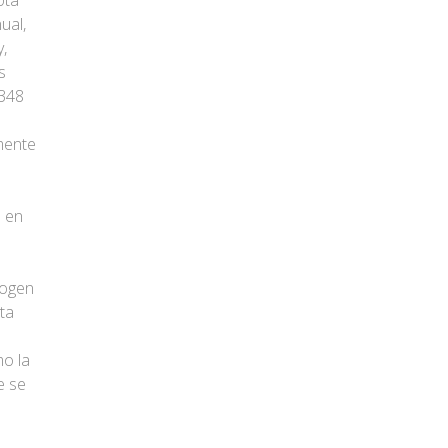
ota
ual,
,
s
1348
lmente
l en
cogen
ta
mo la
e se