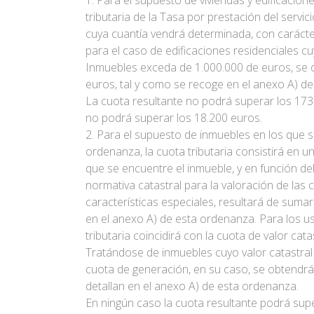
1. Para el supuesto de viviendas y edificacio
tributaria de la Tasa por prestación del servi
cuya cuantía vendrá determinada, con carácter
para el caso de edificaciones residenciales c
Inmuebles exceda de 1.000.000 de euros, se ob
euros, tal y como se recoge en el anexo A) d
La cuota resultante no podrá superar los 173 e
no podrá superar los 18.200 euros.
2. Para el supuesto de inmuebles en los que se 
ordenanza, la cuota tributaria consistirá en 
que se encuentre el inmueble, y en función del
normativa catastral para la valoración de las
características especiales, resultará de suma
en el anexo A) de esta ordenanza. Para los us
tributaria coincidirá con la cuota de valor catas
Tratándose de inmuebles cuyo valor catastral 
cuota de generación, en su caso, se obtendrán 
detallan en el anexo A) de esta ordenanza.
En ningún caso la cuota resultante podrá supe