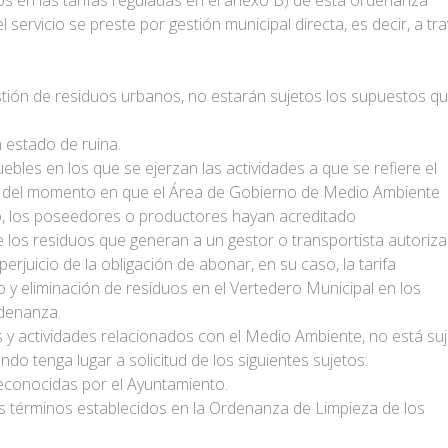
os en las tarifas reguladas en el anexo B) de esta ordenanza
 el servicio se preste por gestión municipal directa, es decir, a
gestión de residuos urbanos, no estarán sujetos los supuestos q
 estado de ruina.
les en los que se ejerzan las actividades a que se refiere el
tir del momento en que el Área de Gobierno de Medio Ambiente
io, los poseedores o productores hayan acreditado
e los residuos que generan a un gestor o transportista autoriz
erjuicio de la obligación de abonar, en su caso, la tarifa
o y eliminación de residuos en el Vertedero Municipal en los
rdenanza.
os y actividades relacionados con el Medio Ambiente, no está suj
o tenga lugar a solicitud de los siguientes sujetos:
econocidas por el Ayuntamiento.
os términos establecidos en la Ordenanza de Limpieza de los