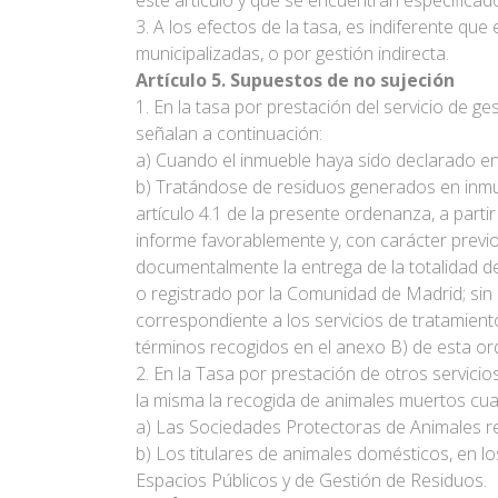
este artículo y que se encuentran especificad
3. A los efectos de la tasa, es indiferente que
municipalizadas, o por gestión indirecta.
Artículo 5. Supuestos de no sujeción
1. En la tasa por prestación del servicio de 
señalan a continuación:
a) Cuando el inmueble haya sido declarado en
b) Tratándose de residuos generados en inmueb
artículo 4.1 de la presente ordenanza, a par
informe favorablemente y, con carácter prev
documentalmente la entrega de la totalidad d
o registrado por la Comunidad de Madrid; sin p
correspondiente a los servicios de tratamient
términos recogidos en el anexo B) de esta o
2. En la Tasa por prestación de otros servici
la misma la recogida de animales muertos cuand
a) Las Sociedades Protectoras de Animales r
b) Los titulares de animales domésticos, en l
Espacios Públicos y de Gestión de Residuos.