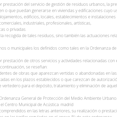
r prestación del servicio de gestión de residuos urbanos, la pre
en o que puedan generarse en viviendas y edificaciones cuyo 
lojamientos, edificios, locales, establecimientos e instalaciones
omerciales, industriales, profesionales, artísticas,
icas o privadas.
a recogida de tales residuos, sino también las actuaciones relat
nos o municipales los definidos como tales en la Ordenanza de 
or prestación de otros servicios y actividades relacionadas con
a continuación, se reseñan:
dentes de obras que aparezcan vertidas o abandonadas en las 
zadas en los plazos establecidos o que carezcan de autorizació
a de vertedero para el depósito, tratamiento y eliminación de aqu
 la Ordenanza General de Protección del Medio Ambiente Urbano
el Centro Municipal de Acústica. madrid
r comprendidos en las letras anteriores, su realización o prestac