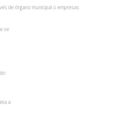
 través de órgano municipal o empresas
ue se
ado
eta a