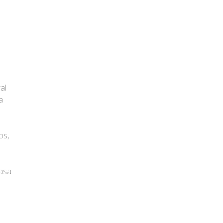
al
a
os,
tasa