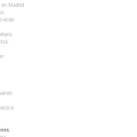
n, en Madrid
os
o el de
liario
ctos
er
cuando
vicio o
anos.