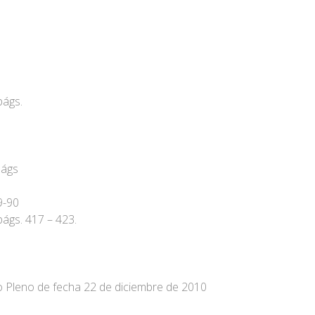
págs.
págs
9-90
ágs. 417 – 423.
o Pleno de fecha 22 de diciembre de 2010