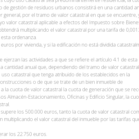
nes cuyo uso catastral sea predominantemente residencial, la cu
cio de gestión de residuos urbanos consistirá en una cantidad an
 general, por el tramo de valor catastral en que se encuentre, y
uyo valor catastral aplicable a efectos del Impuesto sobre Biene
tendrá multiplicando el valor catastral por una tarifa de 0,00
e esta ordenanza.
uros por vivienda, y si la edificación no está dividida catastra
ejerzan las actividades a que se refiere el artículo 4.1 de esta
una cantidad anual que, dependiendo del tramo de valor catastra
 uso catastral que tenga atribuido de los establecidos en la
 construcciones o de que se trate de un bien inmueble de
r a la cuota de valor catastral la cuota de generación que se re
os Almacén-Estacionamiento, Oficinas y Edificio Singular, la cuo
tral.
supere los 500.000 euros, tanto la cuota de valor catastral co
multiplicando el valor catastral del inmueble por las tarifas qu
rar los 22.750 euros.