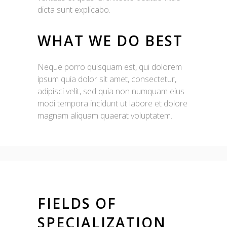
dicta sunt explicabo.
WHAT WE DO BEST
Neque porro quisquam est, qui dolorem
ipsum quia dolor sit amet, consectetur,
adipisci velit, sed quia non numquam eius
modi tempora incidunt ut labore et dolore
magnam aliquam quaerat voluptatem.
FIELDS OF
SPECIALIZATION