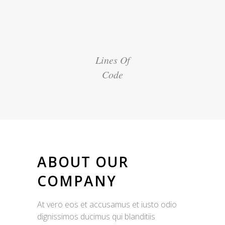
Lines Of
Code
ABOUT OUR
COMPANY
At vero eos et accusamus et iusto odio
dignissimos ducimus qui blanditiis