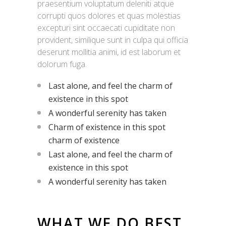
praesentium voluptatum deleniti atque
corrupti quos dolores et quas molestias
excepturi sint occaecati cupiditate non
provident, similique sunt in culpa qui officia
deserunt mollitia animi, id est laborum et
dolorum fuga.
Last alone, and feel the charm of
existence in this spot
A wonderful serenity has taken
Charm of existence in this spot
charm of existence
Last alone, and feel the charm of
existence in this spot
A wonderful serenity has taken
WHAT WE DO BEST