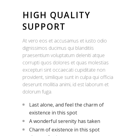
HIGH QUALITY
SUPPORT
At vero eos et accusamus et iusto odio
dignissimos ducimus qui blanditiis
praesentium voluptatum deleniti atque
corrupti quos dolores et quas molestias
excepturi sint occaecati cupiditate non
provident, similique sunt in culpa qui officia
deserunt mollitia animi, id est laborum et
dolorum fuga.
Last alone, and feel the charm of
existence in this spot
A wonderful serenity has taken
Charm of existence in this spot