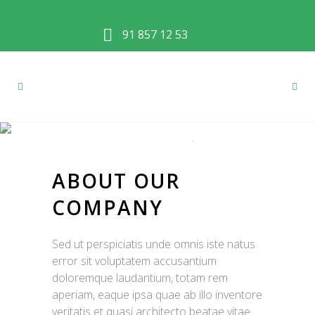
91 857 12 53
CASE STUDY
Home
>
Case Study
ABOUT OUR
COMPANY
Sed ut perspiciatis unde omnis iste natus
error sit voluptatem accusantium
doloremque laudantium, totam rem
aperiam, eaque ipsa quae ab illo inventore
veritatis et quasi architecto beatae vitae