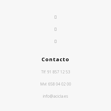
Contacto
Tlf:
91 857 12 53
Mvl:
658 04 02 00
info@acicla.es