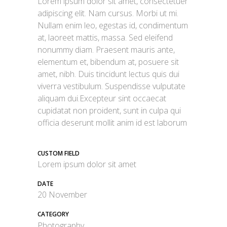
Lorem ipsum dolor sit amet, consectetuer
adipiscing elit. Nam cursus. Morbi ut mi.
Nullam enim leo, egestas id, condimentum
at, laoreet mattis, massa. Sed eleifend
nonummy diam. Praesent mauris ante,
elementum et, bibendum at, posuere sit
amet, nibh. Duis tincidunt lectus quis dui
viverra vestibulum. Suspendisse vulputate
aliquam dui.Excepteur sint occaecat
cupidatat non proident, sunt in culpa qui
officia deserunt mollit anim id est laborum
CUSTOM FIELD
Lorem ipsum dolor sit amet
DATE
20 November
CATEGORY
Photography