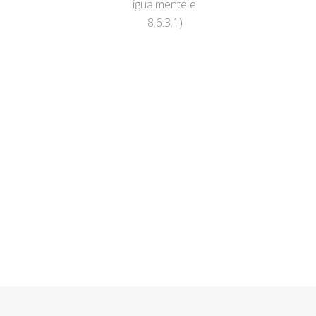
igualmente el
8.6.3.1)
Nos adaptamos a sus
necesidades
CONTACTAR