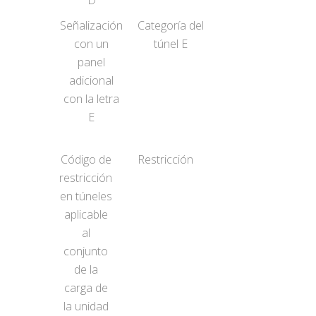
D
Señalización
Categoría del
con un
túnel E
panel
adicional
con la letra
E
Código de
Restricción
restricción
en túneles
aplicable
al
conjunto
de la
carga de
la unidad