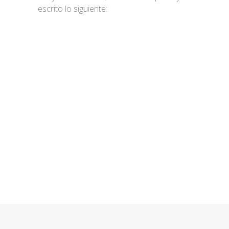
escrito lo siguiente:
Nos adaptamos a sus
necesidades
CONTACTAR