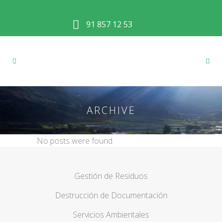
91 857 12 53
ARCHIVE
No posts were found.
Gestión de Residuos
Destrucción de Documentación
Servicios Ambientales