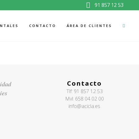
91 857 12 53
ENTALES
CONTACTO
ÁREA DE CLIENTES
Contacto
cidad
Tlf:
91 857 12 53
ies
Mvl:
658 04 02 00
info@acicla.es