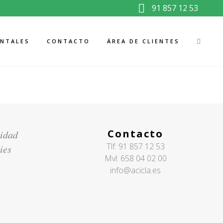
91 857 12 53
ENTALES
CONTACTO
ÁREA DE CLIENTES
Contacto
cidad
Tlf:
91 857 12 53
ies
Mvl:
658 04 02 00
info@acicla.es